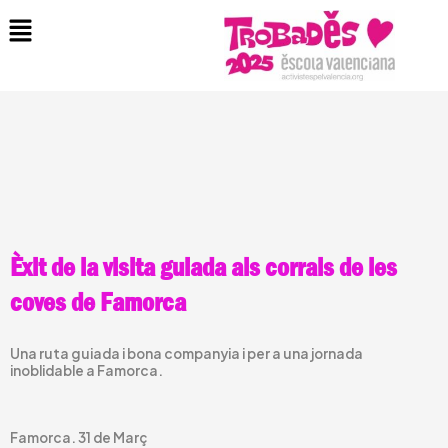
Vés
Menu
al
contingut
Èxit de la visita guiada als corrals de les
coves de Famorca
Una ruta guiada i bona companyia i per a una jornada
inoblidable a Famorca.
Famorca. 31 de Març