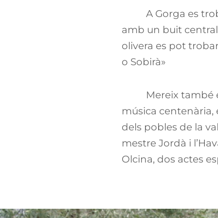
A Gorga es tro
amb un buit central
olivera es pot trob
o Sobirà»
Mereix també e
música centenària, e
dels pobles de la val
mestre Jordà i l’Hav
Olcina, dos actes e