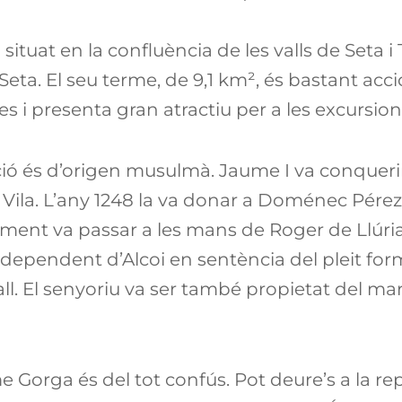
situat en la confluència de les valls de Seta i 
 Seta. El seu terme, de 9,1 km², és bastant acc
 i presenta gran atractiu per a les excursion
ció és d’origen musulmà. Jaume I va conqueri
l de Vila. L’any 1248 la va donar a Doménec Pére
ment va passar a les mans de Roger de Llúria 
independent d’Alcoi en sentència del pleit for
rall. El senyoriu va ser també propietat del m
e Gorga és del tot confús. Pot deure’s a la re