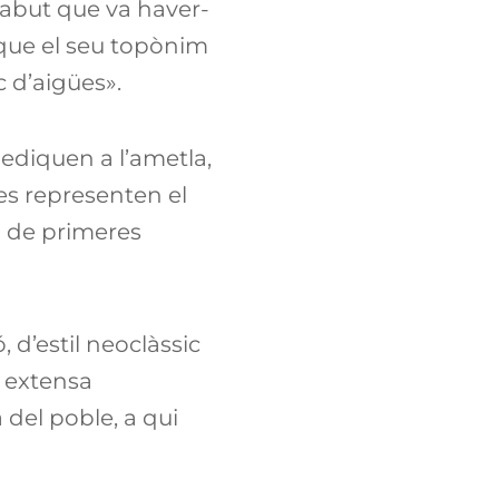
abut que va haver-
a que el seu topònim
c d’aigües».
dediquen a l’ametla,
res representen el
a de primeres
 d’estil neoclàssic
a extensa
 del poble, a qui