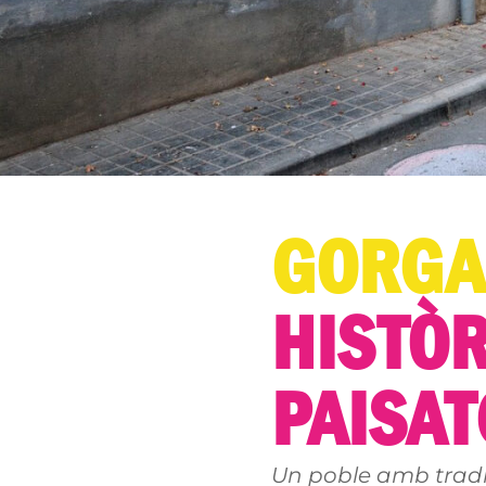
GORGA
HISTÒR
PAISA
Un poble amb tradic