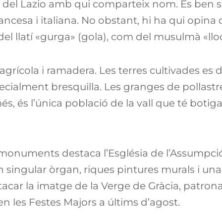
 del Lazio amb qui comparteix nom. És ben s
ancesa i italiana. No obstant, hi ha qui opin
del llatí «gurga» (gola), com del musulmà «llo
grícola i ramadera. Les terres cultivades es 
 especialment bresquilla. Les granges de pollast
s, és l’única població de la vall que té botig
 monuments destaca l’Església de l’Assumpció,
singular òrgan, riques pintures murals i un
tacar la imatge de la Verge de Gràcia, patrona
en les Festes Majors a últims d’agost.