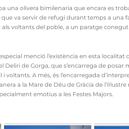
ba una olivera bimilenaria que encara es trob
 que va servir de refugi durant temps a una f
ar als voltants del poble, a un paratge conegu
special menció l’existència en esta localitat
l Deliri de Gorga, que s’encarrega de posar m
l i voltants. A més, és l’encarregada d’interpre
anera a la Mare de Déu de Gràcia de l’il·lustr
specialment emotius a les Festes Majors.