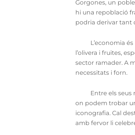
Gorgones, un poble
hi una repoblació fr
podria derivar tant 
L’economia és a
l’olivera i fruites,
sector ramader. A mé
necessitats i forn.
Entre els seus
on podem trobar un 
iconografia. Cal des
amb fervor li celebr