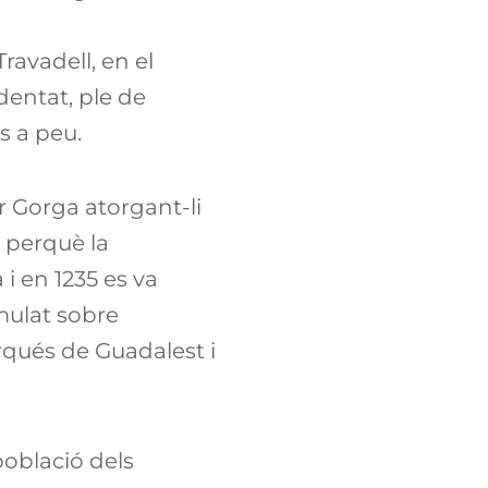
Travadell, en el
identat, ple de
s a peu.
r Gorga atorgant-li
z perquè la
i en 1235 es va
mulat sobre
arqués de Guadalest i
població dels