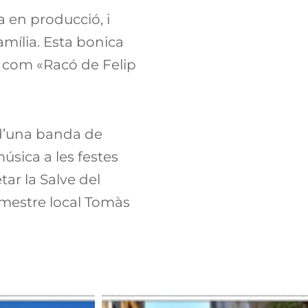
a en producció, i
amília. Esta bonica
t com «Racó de Felip
 d’una banda de
úsica a les festes
tar la Salve del
e mestre local Tomàs