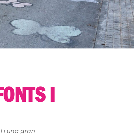
FONTS I
l i una gran