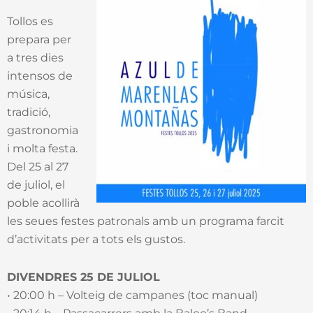
Tollos es
prepara per
a tres dies
intensos de
música,
tradició,
gastronomia
i molta festa.
Del 25 al 27
de juliol, el
poble acollirà
les seues festes patronals amb un programa farcit
d’activitats per a tots els gustos.
DIVENDRES 25 DE JULIOL
• 20:00 h – Volteig de campanes (toc manual)