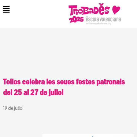
Vés
Menu
al
contingut
Tollos celebra les seues festes patronals
del 25 al 27 de juliol
19 de juliol