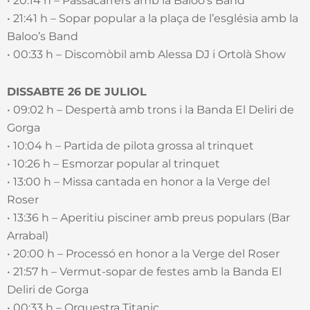
• 20:14 h – Passacarrers amb la Baloo’s Band
• 21:41 h – Sopar popular a la plaça de l’església amb la
Baloo’s Band
• 00:33 h – Discomòbil amb Alessa DJ i Ortolà Show
DISSABTE 26 DE JULIOL
• 09:02 h – Despertà amb trons i la Banda El Deliri de
Gorga
• 10:04 h – Partida de pilota grossa al trinquet
• 10:26 h – Esmorzar popular al trinquet
• 13:00 h – Missa cantada en honor a la Verge del
Roser
• 13:36 h – Aperitiu pisciner amb preus populars (Bar
Arrabal)
• 20:00 h – Processó en honor a la Verge del Roser
• 21:57 h – Vermut-sopar de festes amb la Banda El
Deliri de Gorga
• 00:33 h – Orquestra Titanic